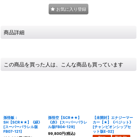
お気に入り登録
商品詳細
この商品を買った人は、こんな商品も買っています
孫悟飯：
孫悟空【SCR★★】
【未開封】エナジーマー
SH【SCR★★】《緑》
《赤》
[
スーパーパラレ
カー【★】《ベジット》
[
スーパーパラレル版
ル版FB04-129
]
[
チャンピオンシップセ
FB07-121
]
ット版E-02
]
99,800
円
(税込)