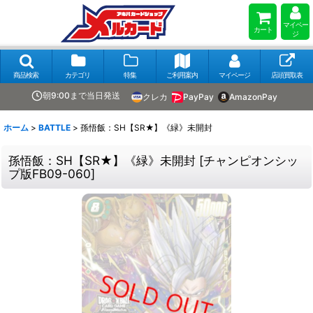
マイペー
カート
ジ
商品検索
カテゴリ
特集
ご利用案内
マイページ
店頭買取表
朝9:00まで当日発送
クレカ
PayPay
AmazonPay
ホーム
>
BATTLE
>
孫悟飯：SH【SR★】《緑》未開封
孫悟飯：SH【SR★】《緑》未開封
[
チャンピオンシッ
プ版FB09-060
]