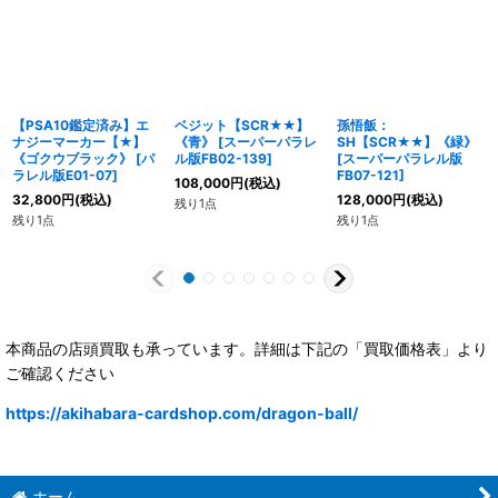
【PSA10鑑定済み】エ
ベジット【SCR★★】
孫悟飯：
ナジーマーカー【★】
《青》
[
スーパーパラレ
SH【SCR★★】《緑》
《ゴクウブラック》
[
パ
ル版FB02-139
]
[
スーパーパラレル版
ラレル版E01-07
]
FB07-121
]
108,000
円
(税込)
32,800
円
(税込)
128,000
円
(税込)
残り1点
残り1点
残り1点
本商品の店頭買取も承っています。詳細は下記の「買取価格表」より
ご確認ください
https://akihabara-cardshop.com/dragon-ball/
ホーム