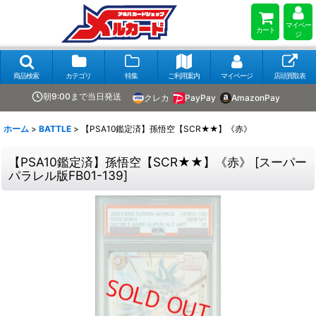
マイペー
カート
ジ
商品検索
カテゴリ
特集
ご利用案内
マイページ
店頭買取表
朝9:00まで当日発送
クレカ
PayPay
AmazonPay
ホーム
>
BATTLE
>
【PSA10鑑定済】孫悟空【SCR★★】《赤》
【PSA10鑑定済】孫悟空【SCR★★】《赤》
[
スーパー
パラレル版FB01-139
]