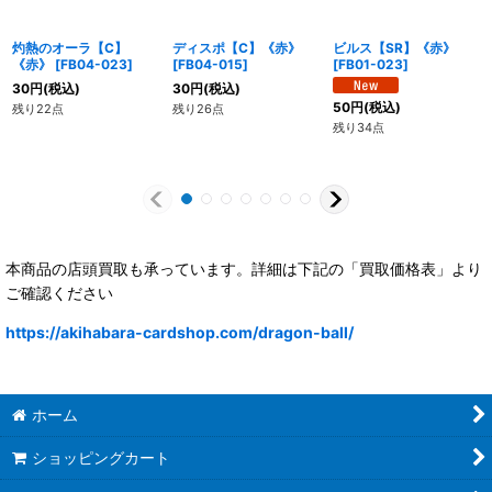
灼熱のオーラ【C】
ディスポ【C】《赤》
ビルス【SR】《赤》
《赤》
[
FB04-023
]
[
FB04-015
]
[
FB01-023
]
30
円
(税込)
30
円
(税込)
50
円
(税込)
残り22点
残り26点
残り34点
本商品の店頭買取も承っています。詳細は下記の「買取価格表」より
ご確認ください
https://akihabara-cardshop.com/dragon-ball/
ホーム
ショッピングカート