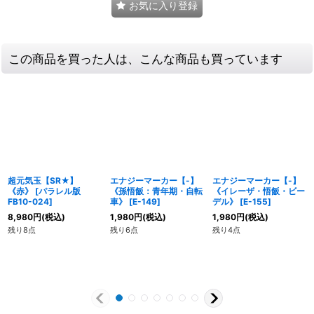
お気に入り登録
この商品を買った人は、こんな商品も買っています
超元気玉【SR★】
エナジーマーカー【-】
エナジーマーカー【-】
《赤》
[
パラレル版
《孫悟飯：青年期・自転
《イレーザ・悟飯・ビー
FB10-024
]
車》
[
E-149
]
デル》
[
E-155
]
8,980
円
(税込)
1,980
円
(税込)
1,980
円
(税込)
残り8点
残り6点
残り4点