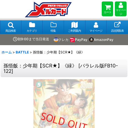
マイペー
カート
ジ
商品検索
カテゴリ
特集
ご利用案内
マイページ
店頭買取表
朝9:00まで当日発送
クレカ
PayPay
AmazonPay
ホーム
>
BATTLE
>
孫悟飯：少年期【SCR★】《緑》
孫悟飯：少年期【SCR★】《緑》
[
パラレル版FB10-
122
]