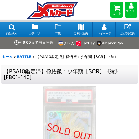
マイペー
カート
ジ
商品検索
カテゴリ
特集
ご利用案内
マイページ
店頭買取表
朝9:00まで当日発送
クレカ
PayPay
AmazonPay
ホーム
>
BATTLE
>
【PSA10鑑定済】孫悟飯：少年期【SCR】《緑》
【PSA10鑑定済】孫悟飯：少年期【SCR】《緑》
[
FB01-140
]