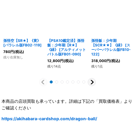
孫悟空【SR★】《黄》
【PSA10鑑定済】孫悟
孫悟飯：少年期
[
パラレル版FB02-119
]
飯：少年期【R★】
【SCR★★】《緑》
[
ス
《緑》
[
アルティメット
ーパーパラレル版FB10-
780
円
(税込)
バトル版FB01-090
]
122
]
残り在庫無し
12,800
円
(税込)
318,000
円
(税込)
残り14点
残り1点
本商品の店頭買取も承っています。詳細は下記の「買取価格表」より
ご確認ください
https://akihabara-cardshop.com/dragon-ball/