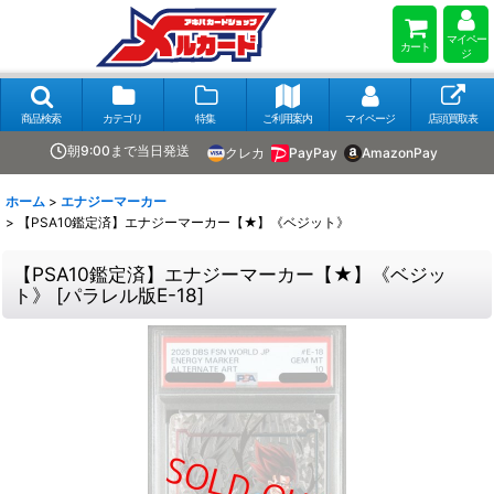
マイペー
カート
ジ
商品検索
カテゴリ
特集
ご利用案内
マイページ
店頭買取表
朝9:00まで当日発送
クレカ
PayPay
AmazonPay
ホーム
>
エナジーマーカー
>
【PSA10鑑定済】エナジーマーカー【★】《ベジット》
【PSA10鑑定済】エナジーマーカー【★】《ベジッ
ト》
[
パラレル版E-18
]