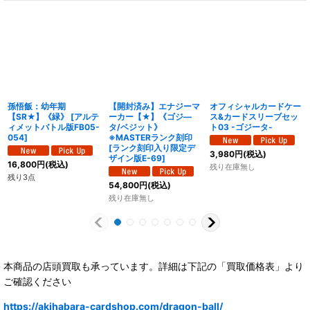
孫悟飯：幼年期
【開封済み】エナジーマ
オフィシャルカードケー
【SR★】《緑》
[
アルテ
ーカー【★】《ゴジ―
ス&カードスリーブセッ
ィメットバトル版FB05-
タ/ベジット》
ト03 -ゴジータ-
054
]
※MASTERランク刻印
[
ランク刻印入り限定デ
3,980
円
(税込)
ザイン版E-69
]
16,800
円
(税込)
残り在庫無し
残り3点
54,800
円
(税込)
残り在庫無し
本商品の店頭買取も承っています。詳細は下記の「買取価格表」より
ご確認ください
https://akihabara-cardshop.com/dragon-ball/