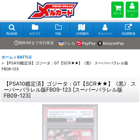
マイペー
カート
ジ
商品検索
カテゴリ
特集
ご利用案内
マイページ
店頭買取表
朝9:00まで当日発送
クレカ
PayPay
AmazonPay
ホーム
>
BATTLE
>
【PSA10鑑定済】ゴジータ：GT【SCR★★】《黒》 スーパーパラレル版
FB09-123
【PSA10鑑定済】ゴジータ：GT【SCR★★】《黒》 ス
ーパーパラレル版FB09-123
[
スーパーパラレル版
FB09-123
]