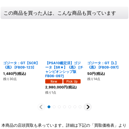
この商品を買った人は、こんな商品も買っています
ゴジータ：GT【SCR】
【PSA10鑑定済】ゴジ
ゴジータ：GT【L】
《黒》
[
FB09-123
]
ータ【SR★】《黒》
[
チ
《黒》
[
FB09-097
]
ャンピオンシップ版
1,480
円
(税込)
50
円
(税込)
FB06-097
]
残り30点
残り14点
2,980,000
円
(税込)
残り1点
本商品の店頭買取も承っています。詳細は下記の「買取価格表」より