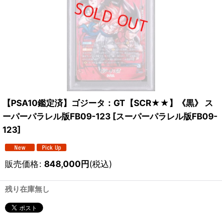
【PSA10鑑定済】ゴジータ：GT【SCR★★】《黒》 ス
ーパーパラレル版FB09-123
[
スーパーパラレル版FB09-
123
]
販売価格
:
848,000
円
(税込)
残り在庫無し