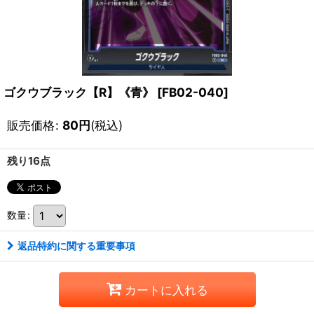
ゴクウブラック【R】《青》
[
FB02-040
]
販売価格
:
80
円
(税込)
残り16点
数量
:
返品特約に関する重要事項
カートに入れる