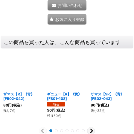
お問い合わせ
お気に入り登録
この商品を買った人は、こんな商品も買っています
ザマス【R】《青》
ギニュー【R】《黄》
ザマス【SR】《青》
[
FB02-042
]
[
FB01-108
]
[
FB02-043
]
80
円
(税込)
80
円
(税込)
50
円
(税込)
残り7点
残り22点
残り50点