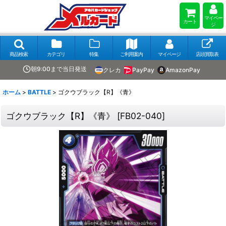
マイペー
カート
ジ
商品検索
カテゴリ
特集
ご利用案内
マイページ
店頭買取表
朝9:00まで当日発送
クレカ
PayPay
AmazonPay
ホーム
>
BATTLE
>
ゴクウブラック【R】《青》
ゴクウブラック【R】《青》
[
FB02-040
]