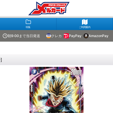
特集
ご利用案内
朝9:00まで当日発送
クレカ
PayPay
AmazonPay
0
]