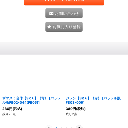
お問い合わせ
お気に入り登録
ザマス：合体【SR★】《青》
[
パラレ
ジレン【SR★】《赤》
[
パラレル版
ル版FB02-044(FB05)
]
FB03-009
]
280
円
(税込)
380
円
(税込)
残り20点
残り2点