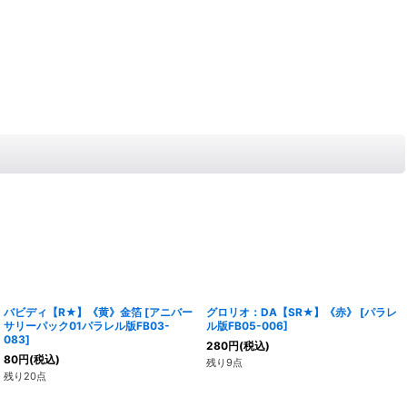
バビディ【R★】《黄》金箔
[
アニバー
グロリオ：DA【SR★】《赤》
[
パラレ
サリーパック01パラレル版FB03-
ル版FB05-006
]
083
]
280
円
(税込)
80
円
(税込)
残り9点
残り20点