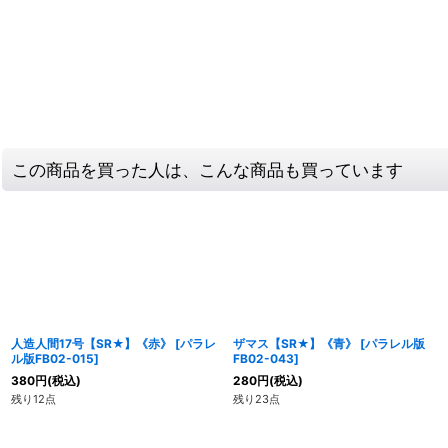
この商品を買った人は、こんな商品も買っています
人造人間17号【SR★】《赤》
[
パラレ
ザマス【SR★】《青》
[
パラレル版
ル版FB02-015
]
FB02-043
]
380
円
(税込)
280
円
(税込)
残り12点
残り23点