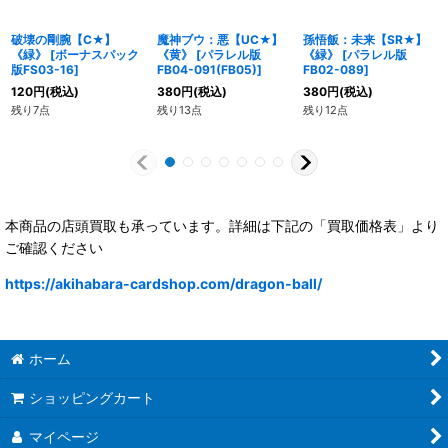
破壊の剛腕【C★】
魔神ブウ：悪【UC★】
孫悟飯：未来【SR★】
《緑》
[
ボーナスパック
《黄》
[
パラレル版
《緑》
[
パラレル版
版FS03-16
]
FB04-091(FB05)
]
FB02-089
]
120
円
(税込)
380
円
(税込)
380
円
(税込)
残り7点
残り13点
残り12点
本商品の店頭買取も承っています。詳細は下記の「買取価格表」より
ご確認ください
https://akihabara-cardshop.com/dragon-ball/
ホーム
ショッピングカート
マイページ