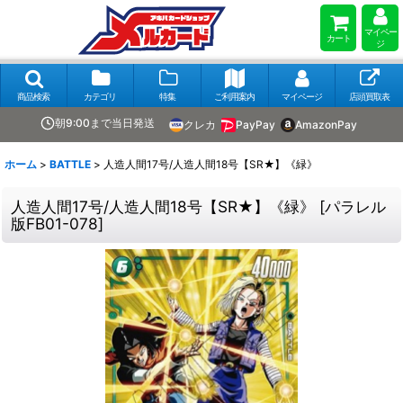
マイペー
カート
ジ
商品検索
カテゴリ
特集
ご利用案内
マイページ
店頭買取表
朝9:00まで当日発送
クレカ
PayPay
AmazonPay
ホーム
>
BATTLE
>
人造人間17号/人造人間18号【SR★】《緑》
人造人間17号/人造人間18号【SR★】《緑》
[
パラレル
版FB01-078
]