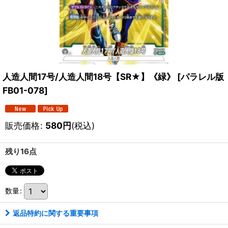
人造人間17号/人造人間18号【SR★】《緑》
[
パラレル版
FB01-078
]
販売価格
:
580
円
(税込)
残り16点
数量
:
返品特約に関する重要事項