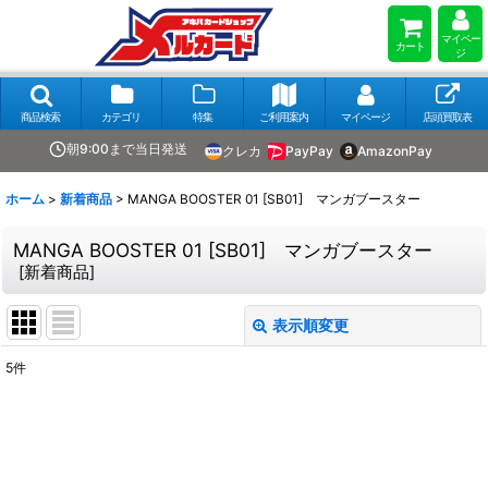
マイペー
カート
ジ
商品検索
カテゴリ
特集
ご利用案内
マイページ
店頭買取表
朝9:00まで当日発送
クレカ
PayPay
AmazonPay
ホーム
>
新着商品
>
MANGA BOOSTER 01 [SB01] マンガブースター
MANGA BOOSTER 01 [SB01] マンガブースター
[
新着商品
]
表示順変更
閉じる
5
件
表示数
:
在庫あり
並び順
: