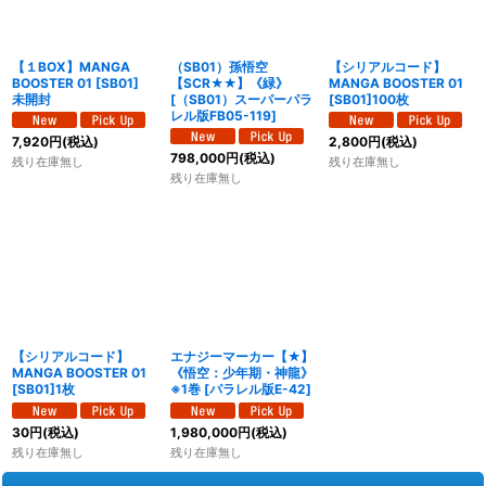
絞り込む
【１BOX】MANGA
（SB01）孫悟空
【シリアルコード】
BOOSTER 01 [SB01]
【SCR★★】《緑》
MANGA BOOSTER 01
未開封
[
（SB01）スーパーパラ
[SB01]100枚
レル版FB05-119
]
7,920
円
(税込)
2,800
円
(税込)
798,000
円
(税込)
残り在庫無し
残り在庫無し
残り在庫無し
【シリアルコード】
エナジーマーカー【★】
MANGA BOOSTER 01
《悟空：少年期・神龍》
[SB01]1枚
※1巻
[
パラレル版E-42
]
30
円
(税込)
1,980,000
円
(税込)
残り在庫無し
残り在庫無し