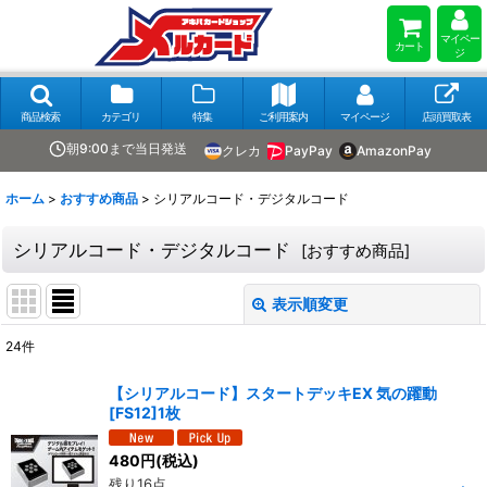
マイペー
カート
ジ
商品検索
カテゴリ
特集
ご利用案内
マイページ
店頭買取表
朝9:00まで当日発送
クレカ
PayPay
AmazonPay
ホーム
>
おすすめ商品
>
シリアルコード・デジタルコード
シリアルコード・デジタルコード
[
おすすめ商品
]
表示順変更
閉じる
24
件
表示数
:
【シリアルコード】スタートデッキEX 気の躍動
[FS12]1枚
在庫あり
480
円
(税込)
並び順
:
残り16点