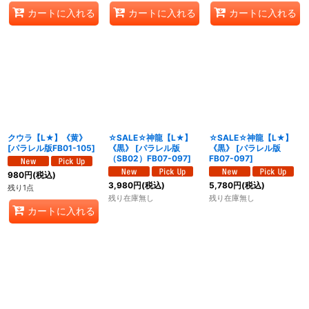
カートに入れる
カートに入れる
カートに入れる
クウラ【L★】《黄》
☆SALE☆神龍【L★】
☆SALE☆神龍【L★】
[
パラレル版FB01-105
]
《黒》
[
パラレル版
《黒》
[
パラレル版
（SB02）FB07-097
]
FB07-097
]
980
円
(税込)
3,980
円
(税込)
5,780
円
(税込)
残り1点
残り在庫無し
残り在庫無し
カートに入れる