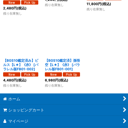
11,800
円
(税込)
残り在庫無し
2,480
円
(税込)
残り在庫無し
残り在庫無し
【BGS10鑑定済み】ビ
【BGS10鑑定済】孫悟
ルス【L★】《赤》
[
パ
空【L★】《赤》
[
パラ
ラレル版FB01-002
]
レル版FB01-001
]
4,480
円
(税込)
6,980
円
(税込)
残り在庫無し
残り在庫無し
ホーム
ショッピングカート
マイページ