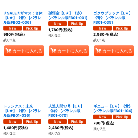
絞り込む
☆SALE☆ザマス：合体
孫悟空【L★】《赤》
ゴクウブラック【L★】
【L★】《青》
[
パラレ
[
パラレル版FB01-001
]
《青》
[
パラレル版
ル版FB02-036
]
FB01-035
]
1,780
円
(税込)
980
円
(税込)
2,980
円
(税込)
残り5点
残り2点
残り1点
カートに入れる
カートに入れる
カートに入れる
トランクス：未来
人造人間17号【L★】
ギニュー【L★】《黄》
【L★】《青》
[
パラレ
《緑》
[
パラレル版
[
パラレル版FB01-104
]
ル版FB01-036
]
FB01-070
]
780
円
(税込)
1,480
円
(税込)
2,480
円
(税込)
残り2点
残り2点
残り7点