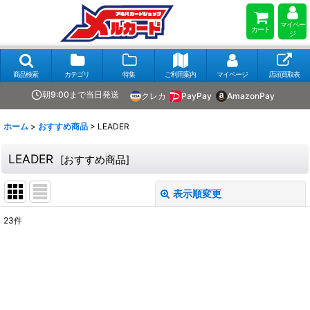
マイペー
カート
ジ
商品検索
カテゴリ
特集
ご利用案内
マイページ
店頭買取表
朝9:00まで当日発送
クレカ
PayPay
AmazonPay
ホーム
>
おすすめ商品
>
LEADER
LEADER
[
おすすめ商品
]
表示順変更
閉じる
23
件
表示数
:
在庫あり
並び順
: