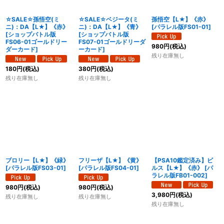
☆SALE☆孫悟空(ミ
☆SALE☆ベジータ(ミ
孫悟空【L★】《赤》
ニ)：DA【L★】《赤》
ニ)：DA【L★】《青》
[
パラレル版FS01-01
]
[
ショップバトル版
[
ショップバトル版
FS06-01ゴールドリー
FS07-01ゴールドリーダ
980
円
(税込)
ダーカード
]
ーカード
]
残り在庫無し
180
円
(税込)
380
円
(税込)
残り在庫無し
残り在庫無し
ブロリー【L★】《緑》
フリーザ【L★】《黄》
【PSA10鑑定済み】ビ
[
パラレル版FS03-01
]
[
パラレル版FS04-01
]
ルス【L★】《赤》
[
パ
ラレル版FB01-002
]
980
円
(税込)
980
円
(税込)
3,980
円
(税込)
残り在庫無し
残り在庫無し
残り在庫無し