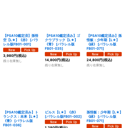
【PSA10鑑定済】孫悟
【PSA10鑑定済み】ゴ
【PSA10鑑定済み】孫
空【L★】《赤》
[
パラ
クウブラック【L★】
悟飯：少年期【L★】
レル版FB01-001
]
《青》
[
パラレル版
《緑》
[
パラレル版
FB01-035
]
FB01-071
]
3,980
円
(税込)
14,800
円
(税込)
24,800
円
(税込)
残り在庫無し
残り在庫無し
残り在庫無し
【PSA10鑑定済み】ト
ビルス【L★】《赤》
孫悟飯：少年期【L★】
ランクス：未来【L★】
[
パラレル版FB01-002
]
《緑》
[
パラレル版
《青》
[
パラレル版
FB01-071
]
FB01-036
]
1,280
円
(税込)