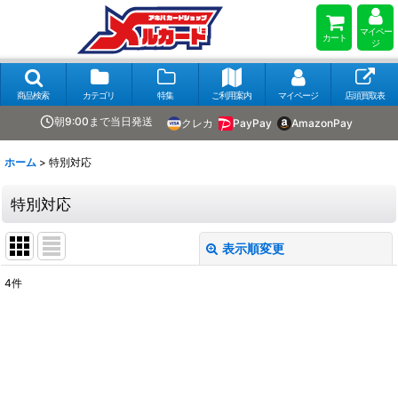
マイペー
カート
ジ
商品検索
カテゴリ
特集
ご利用案内
マイページ
店頭買取表
朝9:00まで当日発送
クレカ
PayPay
AmazonPay
ホーム
>
特別対応
特別対応
表示順変更
閉じる
4
件
表示数
:
在庫あり
並び順
: