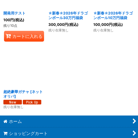
絞り込む
開発用テスト
☆新春☆2026年ドラゴ
☆新春☆2026年ドラゴ
ンボール30万円福袋
ンボール10万円福袋
100
円
(税込)
300,000
円
(税込)
100,000
円
(税込)
残り10点
残り在庫無し
残り在庫無し
カートに入れる
超絶豪華ガチャ
[
ネット
オリパ
]
残り在庫無し
ホーム
ショッピングカート