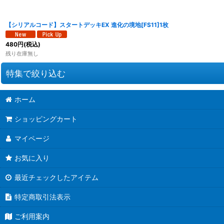
【シリアルコード】スタートデッキEX 進化の境地[FS11]1枚
480
円
(税込)
残り在庫無し
特集で絞り込む
ホーム
ブースターパック CROSS FORCE [FB10]
ショッピングカート
ブースターパック DUAL EVOLUTION [FB09]
マイページ
スタートデッキEX 進化の境地[FS11]
お気に入り
スタートデッキEX 気の躍動[FS12]
最近チェックしたアイテム
ブースターパック 誇り高き戦闘民族 [FB08]
特定商取引法表示
MANGA BOOSTER 02 [SB02]
ご利用案内