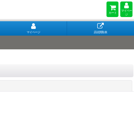
マイペー
カート
ジ
マイページ
店頭買取表
閉じる