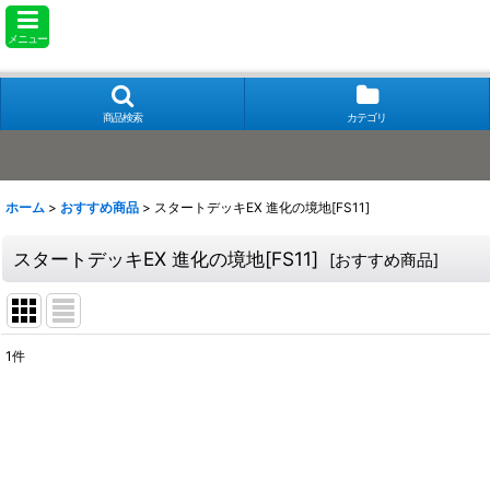
メニュー
商品検索
カテゴリ
ホーム
>
おすすめ商品
>
スタートデッキEX 進化の境地[FS11]
スタートデッキEX 進化の境地[FS11]
[
おすすめ商品
]
1
件
表示数
:
在庫あり
並び順
: