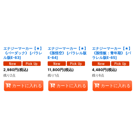
エナジーマーカー【★】
エナジーマーカー【★】
エナジーマーカー【★】
《バーダック》
[
パラレ
《孫悟空》
[
パラレル版
《孫悟飯：青年期》
[
パ
ル版E-63
]
E-64
]
ラレル版E-65
]
2,980
円
(税込)
11,800
円
(税込)
4,480
円
(税込)
残り2点
残り1点
残り6点
カートに入れる
カートに入れる
カートに入れる