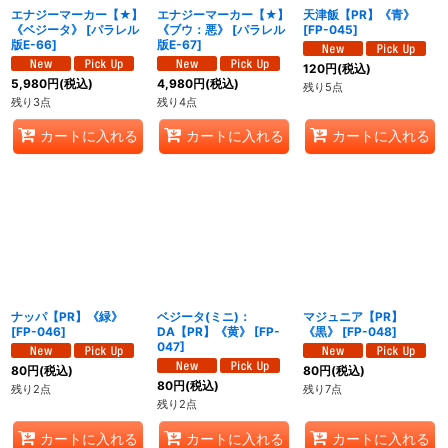
エナジーマーカー【★】
エナジーマーカー【★】
天津飯【PR】《青》
《ベジータ》
[
パラレル
《ブウ：悪》
[
パラレル
[
FP-045
]
版E-66
]
版E-67
]
120
円
(税込)
5,980
円
(税込)
4,980
円
(税込)
残り5点
残り3点
残り4点
カートに入れる
カートに入れる
カートに入れる
ナッパ【PR】《緑》
ベジータ(ミニ)：
マジュニア【PR】
[
FP-046
]
DA【PR】《黄》
[
FP-
《黒》
[
FP-048
]
047
]
80
円
(税込)
80
円
(税込)
80
円
(税込)
残り2点
残り7点
残り2点
カートに入れる
カートに入れる
カートに入れる