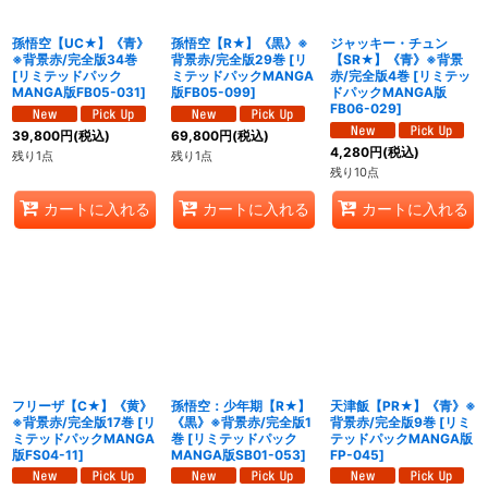
孫悟空【UC★】《青》
孫悟空【R★】《黒》※
ジャッキー・チュン
※背景赤/完全版34巻
背景赤/完全版29巻
[
リ
【SR★】《青》※背景
[
リミテッドパック
ミテッドパックMANGA
赤/完全版4巻
[
リミテッ
MANGA版FB05-031
]
版FB05-099
]
ドパックMANGA版
FB06-029
]
39,800
円
(税込)
69,800
円
(税込)
4,280
円
(税込)
残り1点
残り1点
残り10点
カートに入れる
カートに入れる
カートに入れる
フリーザ【C★】《黄》
孫悟空：少年期【R★】
天津飯【PR★】《青》※
※背景赤/完全版17巻
[
リ
《黒》※背景赤/完全版1
背景赤/完全版9巻
[
リミ
ミテッドパックMANGA
巻
[
リミテッドパック
テッドパックMANGA版
版FS04-11
]
MANGA版SB01-053
]
FP-045
]