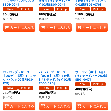
[
リミテッドパック02版
※金箔
[
リミテッドパッ
※金箔
[
リミテッドパッ
SB01-024
]
ク02版SB01-024
]
ク02版FB05-076
]
80
円
(税込)
880
円
(税込)
1,180
円
(税込)
残り1点
残り3点
残り5点
カートに入れる
カートに入れる
カートに入れる
パラパラブラザーズ
パラパラブラザーズ
ウーロン【UC】《黒》
【UC★】《黒》
[
リミテ
【UC★】《黒》※金箔
[
リミテッドパック02版
ッドパック02版FB03-
[
リミテッドパック02版
SB01-047
]
123
]
FB03-123
]
480
円
(税込)
280
円
(税込)
980
円
(税込)
残り3点
残り2点
残り19点
カートに入れる
カートに入れる
カートに入れる