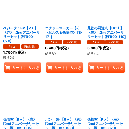
絞り込む
ベジータ：BR【R★】
エナジーマーカー【-】
最強の到達点【UC★】
《赤》
[
2ndアニバーサ
《ビルス＆孫悟空》
[
E-
《黒》
[
2ndアニバーサ
リーセット版FB09-
171
]
リーセット版FB09-119
]
020
]
8,480
円
(税込)
3,980
円
(税込)
1,780
円
(税込)
残り1点
残り3点
残り9点
カートに入れる
カートに入れる
カートに入れる
孫悟空【R★】《青》
パン：SH【R★】《緑》
孫悟空【R★】《黄》
[
2ndアニバーサリーセ
[
2ndアニバーサリーセ
[
2ndアニバーサリーセ
ット版FB09-035
]
ット版FB07-063
]
ット版FB09-079
]