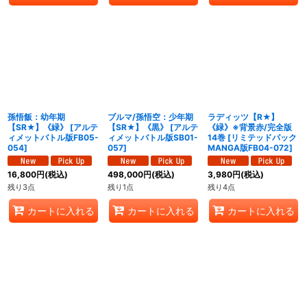
孫悟飯：幼年期
ブルマ/孫悟空：少年期
ラディッツ【R★】
【SR★】《緑》
[
アルテ
【SR★】《黒》
[
アルテ
《緑》※背景赤/完全版
ィメットバトル版FB05-
ィメットバトル版SB01-
14巻
[
リミテッドパック
054
]
057
]
MANGA版FB04-072
]
16,800
円
(税込)
498,000
円
(税込)
3,980
円
(税込)
残り3点
残り1点
残り4点
カートに入れる
カートに入れる
カートに入れる