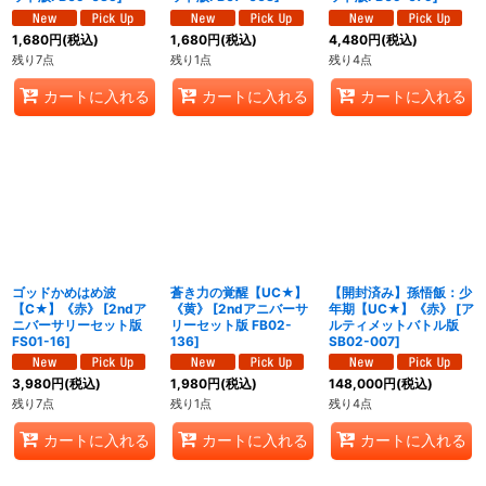
1,680
円
(税込)
1,680
円
(税込)
4,480
円
(税込)
残り7点
残り1点
残り4点
カートに入れる
カートに入れる
カートに入れる
ゴッドかめはめ波
蒼き力の覚醒【UC★】
【開封済み】孫悟飯：少
【C★】《赤》
[
2ndア
《黄》
[
2ndアニバーサ
年期【UC★】《赤》
[
ア
ニバーサリーセット版
リーセット版 FB02-
ルティメットバトル版
FS01-16
]
136
]
SB02-007
]
3,980
円
(税込)
1,980
円
(税込)
148,000
円
(税込)
残り7点
残り1点
残り4点
カートに入れる
カートに入れる
カートに入れる