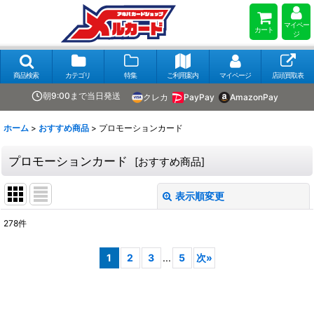
マイペー
カート
ジ
商品検索
カテゴリ
特集
ご利用案内
マイページ
店頭買取表
朝9:00まで当日発送
クレカ
PayPay
AmazonPay
ホーム
>
おすすめ商品
>
プロモーションカード
プロモーションカード
[
おすすめ商品
]
表示順変更
閉じる
278
件
表示数
:
1
2
3
...
5
次
»
在庫あり
並び順
: