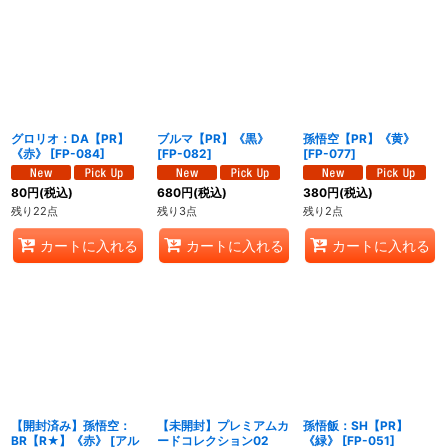
グロリオ：DA【PR】
ブルマ【PR】《黒》
孫悟空【PR】《黄》
《赤》
[
FP-084
]
[
FP-082
]
[
FP-077
]
80
円
(税込)
680
円
(税込)
380
円
(税込)
残り22点
残り3点
残り2点
カートに入れる
カートに入れる
カートに入れる
【開封済み】孫悟空：
【未開封】プレミアムカ
孫悟飯：SH【PR】
BR【R★】《赤》
[
アル
ードコレクション02
《緑》
[
FP-051
]