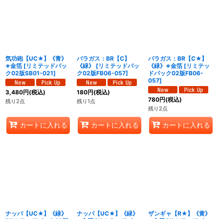
気功砲【UC★】《青》
パラガス：BR【C】
パラガス：BR【C★】
※金箔
[
リミテッドパッ
《緑》
[
リミテッドパッ
《緑》※金箔
[
リミテッ
ク02版SB01-021
]
ク02版FB06-057
]
ドパック02版FB06-
057
]
3,480
円
(税込)
180
円
(税込)
780
円
(税込)
残り2点
残り1点
残り2点
カートに入れる
カートに入れる
カートに入れる
ナッパ【UC★】《緑》
ナッパ【UC★】《緑》
ザンギャ【R★】《黄》