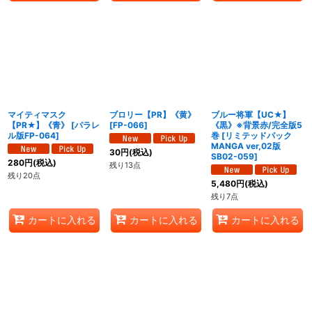
マイティマスク
ブロリー【PR】《黄》
ブルー将軍【UC★】
【PR★】《青》
[
パラレ
[
FP-066
]
《黒》※背景赤/完全版5
ル版FP-064
]
巻
[
リミテッドパック
MANGA ver,02版
30
円
(税込)
SB02-059
]
280
円
(税込)
残り13点
残り20点
5,480
円
(税込)
残り7点
カートに入れる
カートに入れる
カートに入れる