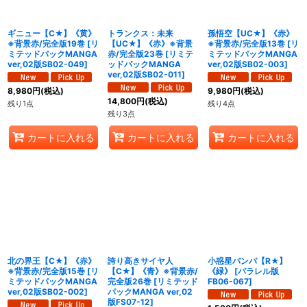
ギニュー【C★】《黄》
トランクス：未来
孫悟空【UC★】《赤》
※背景赤/完全版19巻
[
リ
【UC★】《赤》※背景
※背景赤/完全版13巻
[
リ
ミテッドパックMANGA
赤/完全版23巻
[
リミテ
ミテッドパックMANGA
ver,02版SB02-049
]
ッドパックMANGA
ver,02版SB02-003
]
ver,02版SB02-011
]
8,980
円
(税込)
9,980
円
(税込)
14,800
円
(税込)
残り1点
残り4点
残り3点
カートに入れる
カートに入れる
カートに入れる
北の界王【C★】《赤》
誇り高きサイヤ人
小惑星バンパ【R★】
※背景赤/完全版15巻
[
リ
【C★】《青》※背景赤/
《緑》
[
パラレル版
ミテッドパックMANGA
完全版26巻
[
リミテッド
FB06-067
]
ver,02版SB02-002
]
パックMANGA ver,02
版FS07-12
]