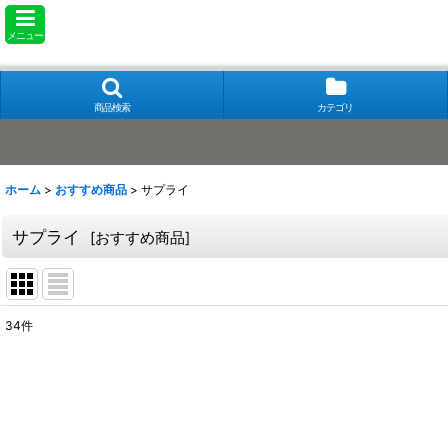
メニュー
商品検索
カテゴリ
ホーム
>
おすすめ商品
>
サプライ
サプライ
[
おすすめ商品
]
34
件
表示数
:
在庫あり
並び順
: