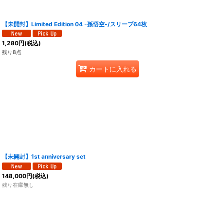
【未開封】Limited Edition 04 -孫悟空-/スリーブ64枚
1,280
円
(税込)
残り8点
カートに入れる
【未開封】1st anniversary set
148,000
円
(税込)
残り在庫無し