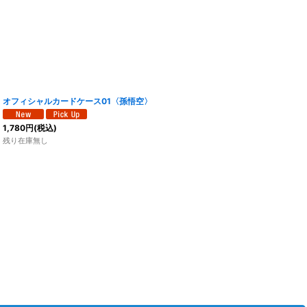
オフィシャルカードケース01〈孫悟空〉
1,780
円
(税込)
残り在庫無し