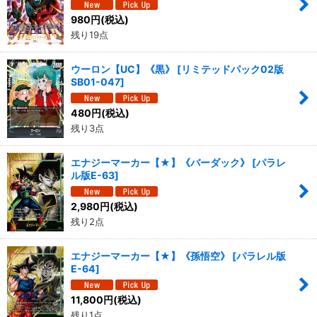
980
円
(税込)
残り19点
ウーロン【UC】《黒》
[
リミテッドパック02版
SB01-047
]
480
円
(税込)
残り3点
エナジーマーカー【★】《バーダック》
[
パラレ
ル版E-63
]
2,980
円
(税込)
残り2点
エナジーマーカー【★】《孫悟空》
[
パラレル版
E-64
]
11,800
円
(税込)
残り1点