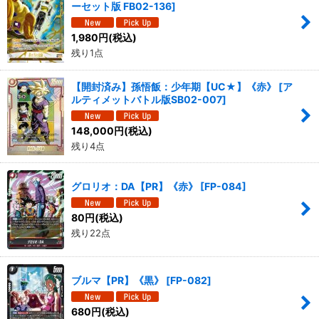
ーセット版 FB02-136
]
1,980
円
(税込)
残り1点
【開封済み】孫悟飯：少年期【UC★】《赤》
[
ア
ルティメットバトル版SB02-007
]
148,000
円
(税込)
残り4点
グロリオ：DA【PR】《赤》
[
FP-084
]
80
円
(税込)
残り22点
ブルマ【PR】《黒》
[
FP-082
]
680
円
(税込)