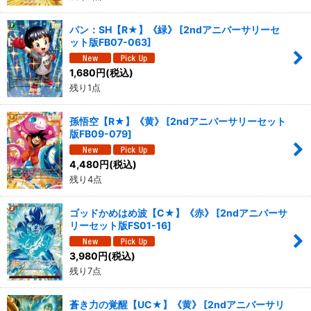
パン：SH【R★】《緑》
[
2ndアニバーサリーセ
ット版FB07-063
]
1,680
円
(税込)
残り1点
孫悟空【R★】《黄》
[
2ndアニバーサリーセット
版FB09-079
]
4,480
円
(税込)
残り4点
ゴッドかめはめ波【C★】《赤》
[
2ndアニバーサ
リーセット版FS01-16
]
3,980
円
(税込)
残り7点
蒼き力の覚醒【UC★】《黄》
[
2ndアニバーサリ