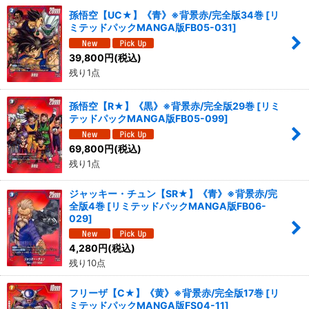
孫悟空【UC★】《青》※背景赤/完全版34巻
[
リ
ミテッドパックMANGA版FB05-031
]
39,800
円
(税込)
残り1点
孫悟空【R★】《黒》※背景赤/完全版29巻
[
リミ
テッドパックMANGA版FB05-099
]
69,800
円
(税込)
残り1点
ジャッキー・チュン【SR★】《青》※背景赤/完
全版4巻
[
リミテッドパックMANGA版FB06-
029
]
4,280
円
(税込)
残り10点
フリーザ【C★】《黄》※背景赤/完全版17巻
[
リ
ミテッドパックMANGA版FS04-11
]