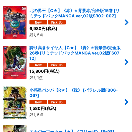
北の界王【C★】《赤》※背景赤/完全版15巻
[
リ
ミテッドパックMANGA ver,02版SB02-002
]
6,980
円
(税込)
残り5点
誇り高きサイヤ人【C★】《青》※背景赤/完全版
26巻
[
リミテッドパックMANGA ver,02版FS07-
12
]
15,800
円
(税込)
残り1点
小惑星バンパ【R★】《緑》
[
パラレル版FB06-
067
]
1,580
円
(税込)
残り5点
エナジーマーカー【★】《フリーザ》
[
E-98
]