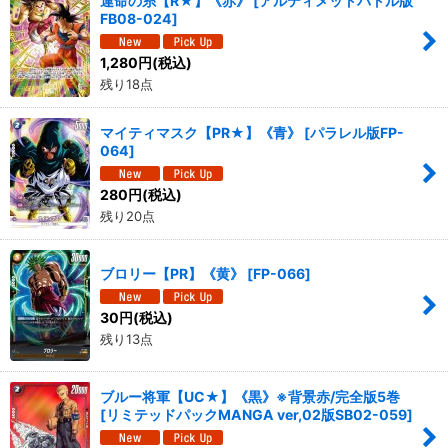
運命の糸【R★】《赤》
[
アルティメットバトル版
FB08-024
]
1,280
円
(税込)
残り18点
マイティマスク【PR★】《青》
[
パラレル版FP-
064
]
280
円
(税込)
残り20点
ブロリー【PR】《黄》
[
FP-066
]
30
円
(税込)
残り13点
ブルー将軍【UC★】《黒》※背景赤/完全版5巻
[
リミテッドパックMANGA ver,02版SB02-059
]