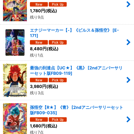
絞り込む
1,780
円
(税込)
残り9点
エナジーマーカー【-】《ビルス＆孫悟空》
[
E-
171
]
8,480
円
(税込)
残り1点
最強の到達点【UC★】《黒》
[
2ndアニバーサリ
ーセット版FB09-119
]
3,980
円
(税込)
残り3点
孫悟空【R★】《青》
[
2ndアニバーサリーセット
版FB09-035
]
1,680
円
(税込)
残り7点