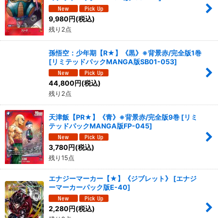
9,980
円
(税込)
残り2点
孫悟空：少年期【R★】《黒》※背景赤/完全版1巻
[
リミテッドパックMANGA版SB01-053
]
44,800
円
(税込)
残り2点
天津飯【PR★】《青》※背景赤/完全版9巻
[
リミ
テッドパックMANGA版FP-045
]
3,780
円
(税込)
残り15点
エナジーマーカー【★】《ジブレット》
[
エナジ
ーマーカーパック版E-40
]
2,280
円
(税込)