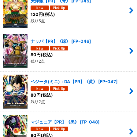
天津飯【PR】《青》
[
FP-045
]
120
円
(税込)
残り5点
ナッパ【PR】《緑》
[
FP-046
]
80
円
(税込)
残り2点
ベジータ(ミニ)：DA【PR】《黄》
[
FP-047
]
80
円
(税込)
残り2点
マジュニア【PR】《黒》
[
FP-048
]
80
円
(税込)