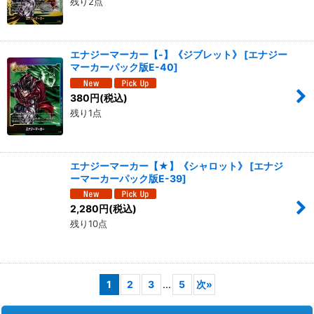
残り2点
エナジーマーカー【-】《ジブレット》
[
エナジー
マーカーパック版E-40
]
380
円
(税込)
残り1点
エナジーマーカー【★】《シャロット》
[
エナジ
ーマーカーパック版E-39
]
2,280
円
(税込)
残り10点
1
2
3
...
5
次
»