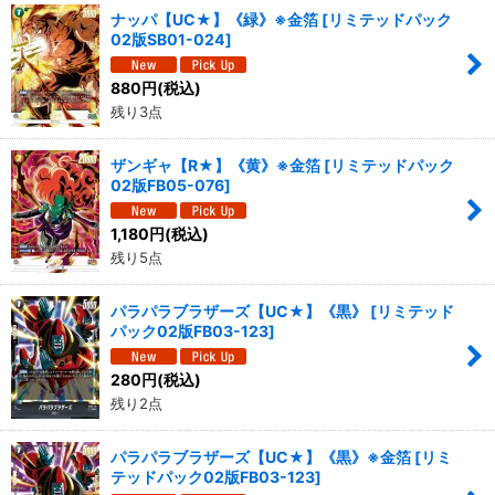
ナッパ【UC★】《緑》※金箔
[
リミテッドパック
02版SB01-024
]
880
円
(税込)
残り3点
ザンギャ【R★】《黄》※金箔
[
リミテッドパック
02版FB05-076
]
1,180
円
(税込)
残り5点
パラパラブラザーズ【UC★】《黒》
[
リミテッド
パック02版FB03-123
]
280
円
(税込)
残り2点
パラパラブラザーズ【UC★】《黒》※金箔
[
リミ
テッドパック02版FB03-123
]