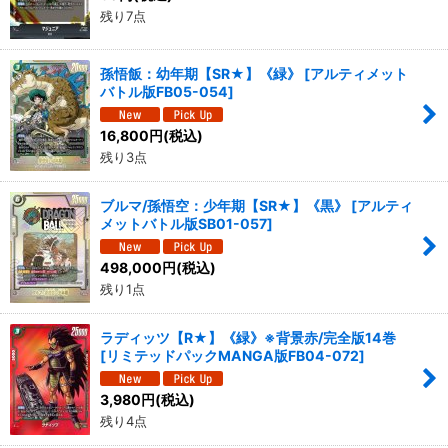
残り7点
孫悟飯：幼年期【SR★】《緑》
[
アルティメット
バトル版FB05-054
]
16,800
円
(税込)
残り3点
ブルマ/孫悟空：少年期【SR★】《黒》
[
アルティ
メットバトル版SB01-057
]
498,000
円
(税込)
残り1点
ラディッツ【R★】《緑》※背景赤/完全版14巻
[
リミテッドパックMANGA版FB04-072
]
3,980
円
(税込)
残り4点