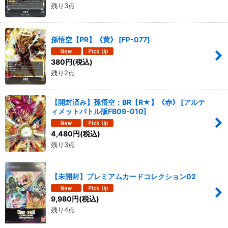
残り3点
孫悟空【PR】《黄》
[
FP-077
]
380
円
(税込)
残り2点
【開封済み】孫悟空：BR【R★】《赤》
[
アルテ
ィメットバトル版FB09-010
]
4,480
円
(税込)
残り3点
【未開封】プレミアムカードコレクション02
9,980
円
(税込)
残り4点