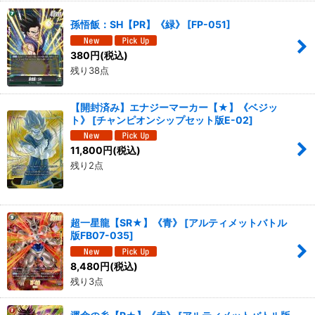
孫悟飯：SH【PR】《緑》
[
FP-051
]
380
円
(税込)
残り38点
【開封済み】エナジーマーカー【★】《ベジッ
ト》
[
チャンピオンシップセット版E-02
]
11,800
円
(税込)
残り2点
超一星龍【SR★】《青》
[
アルティメットバトル
版FB07-035
]
8,480
円
(税込)
残り3点