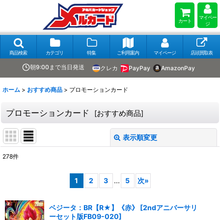
マイペー
カート
ジ
商品検索
カテゴリ
特集
ご利用案内
マイページ
店頭買取表
朝9:00まで当日発送
クレカ
PayPay
AmazonPay
ホーム
>
おすすめ商品
>
プロモーションカード
プロモーションカード
[
おすすめ商品
]
表示順変更
閉じる
278
件
表示数
:
1
2
3
...
5
次
»
在庫あり
ベジータ：BR【R★】《赤》
[
2ndアニバーサリ
並び順
:
ーセット版FB09-020
]