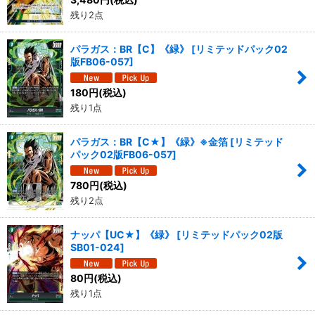
残り2点
パラガス：BR【C】《緑》
[
リミテッドパック02
版FB06-057
]
180
円
(税込)
残り1点
パラガス：BR【C★】《緑》※金箔
[
リミテッド
パック02版FB06-057
]
780
円
(税込)
残り2点
ナッパ【UC★】《緑》
[
リミテッドパック02版
SB01-024
]
80
円
(税込)
残り1点