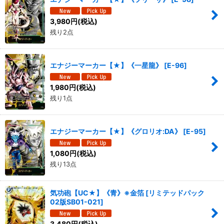
3,980
円
(税込)
残り2点
エナジーマーカー【★】《一星龍》
[
E-96
]
1,980
円
(税込)
残り1点
エナジーマーカー【★】《グロリオ:DA》
[
E-95
]
1,080
円
(税込)
残り13点
気功砲【UC★】《青》※金箔
[
リミテッドパック
02版SB01-021
]
3,480
円
(税込)