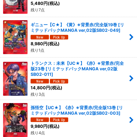
5,480
円
(税込)
残り7点
ギニュー【C★】《黄》※背景赤/完全版19巻
[
リ
ミテッドパックMANGA ver,02版SB02-049
]
8,980
円
(税込)
残り1点
トランクス：未来【UC★】《赤》※背景赤/完全
版23巻
[
リミテッドパックMANGA ver,02版
SB02-011
]
14,800
円
(税込)
残り3点
孫悟空【UC★】《赤》※背景赤/完全版13巻
[
リ
ミテッドパックMANGA ver,02版SB02-003
]
9,980
円
(税込)
残り4点