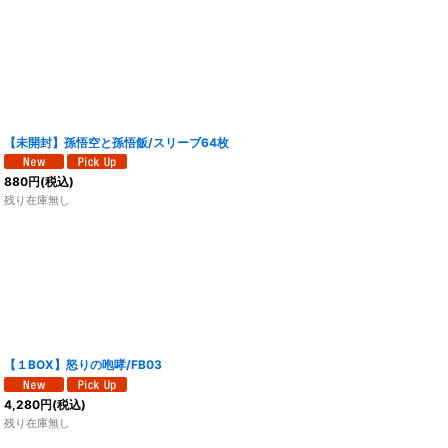
【未開封】孫悟空と孫悟飯/スリーブ64枚
880
円
(税込)
残り在庫無し
【１BOX】怒りの咆哮/FB03
4,280
円
(税込)
残り在庫無し