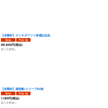
【未開封】ゲンキダマツリ来場記念品
69,800
円
(税込)
残り在庫無し
【未開封】孫悟飯/スリーブ64枚
1,180
円
(税込)
残り在庫無し