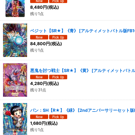
8,480
円
(税込)
残り1点
ベジット【SR★】《青》
[
アルティメットバトル版FB10
84,800
円
(税込)
残り1点
悪鬼を討つ戦士【SR★】《黄》
[
アルティメットバトル版
4,280
円
(税込)
残り31点
パン：SH【R★】《緑》
[
2ndアニバーサリーセット版FB
1,680
円
(税込)
残り1点