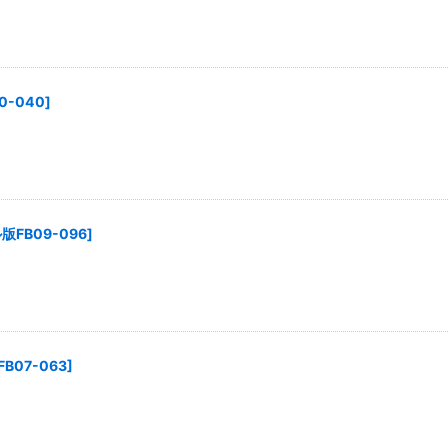
絞り込む
-040
]
FB09-096
]
07-063
]