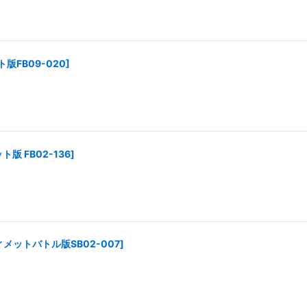
版FB09-020
]
版 FB02-136
]
メットバトル版SB02-007
]