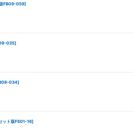
FB09-059
]
9-035
]
08-034
]
ット版FS01-16
]