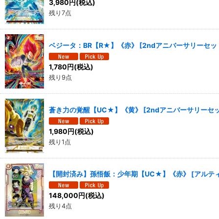
3,980
円
(税込)
残り7点
ベジータ：BR【R★】《赤》
[
2ndアニバーサリーセット
1,780
円
(税込)
残り9点
蒼き力の覚醒【UC★】《黄》
[
2ndアニバーサリーセット
1,980
円
(税込)
残り1点
【開封済み】孫悟飯：少年期【UC★】《赤》
[
アルティ
148,000
円
(税込)
残り4点