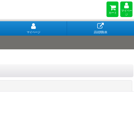
マイペー
カート
ジ
マイページ
店頭買取表
閉じる