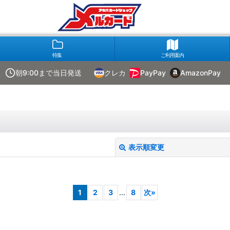
特集
ご利用案内
朝9:00まで当日発送
クレカ
PayPay
AmazonPay
表示順変更
1
2
3
...
8
次
»