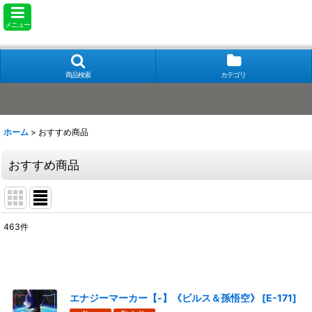
メニュー
商品検索
カテゴリ
ホーム
>
おすすめ商品
おすすめ商品
463
件
表示数
:
在庫あり
エナジーマーカー【-】《ビルス＆孫悟空》
[
E-171
]
並び順
: