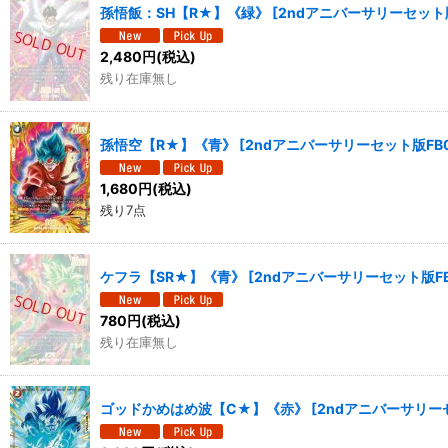
孫悟飯：SH【R★】《緑》
[
2ndアニバーサリーセット版
2,480
円
(税込)
残り在庫無し
孫悟空【R★】《青》
[
2ndアニバーサリーセット版FB0
1,680
円
(税込)
残り7点
ケフラ【SR★】《青》
[
2ndアニバーサリーセット版FB
780
円
(税込)
残り在庫無し
ゴッドかめはめ波【C★】《赤》
[
2ndアニバーサリーセ