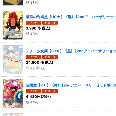
残り5点
最強の到達点【UC★】《黒》
[
2ndアニバーサリーセット
3,980
円
(税込)
残り3点
チチ：少女期【SR★】《黒》
[
2ndアニバーサリーセット
24,800
円
(税込)
残り在庫無し
孫悟空【R★】《黄》
[
2ndアニバーサリーセット版FB0
4,480
円
(税込)
残り4点