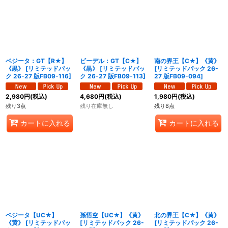
ベジータ：GT【R★】
ビーデル：GT【C★】
南の界王【C★】《黄》
《黒》
[
リミテッドパッ
《黒》
[
リミテッドパッ
[
リミテッドパック 26-
ク 26-27 版FB09-116
]
ク 26-27 版FB09-113
]
27 版FB09-094
]
2,980
円
(税込)
4,680
円
(税込)
1,980
円
(税込)
残り3点
残り在庫無し
残り8点
カートに入れる
カートに入れる
ベジータ【UC★】
孫悟空【UC★】《黄》
北の界王【C★】《黄》
《黄》
[
リミテッドパッ
[
リミテッドパック 26-
[
リミテッドパック 26-