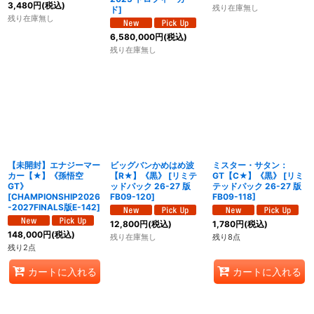
3,480
円
(税込)
残り在庫無し
ド
]
残り在庫無し
6,580,000
円
(税込)
残り在庫無し
【未開封】エナジーマー
ビッグバンかめはめ波
ミスター・サタン：
カー【★】《孫悟空
【R★】《黒》
[
リミテ
GT【C★】《黒》
[
リミ
GT》
ッドパック 26-27 版
テッドパック 26-27 版
[
CHAMPIONSHIP2026
FB09-120
]
FB09-118
]
-2027FINALS版E-142
]
12,800
円
(税込)
1,780
円
(税込)
148,000
円
(税込)
残り在庫無し
残り8点
残り2点
カートに入れる
カートに入れる