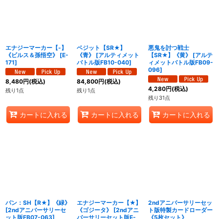
絞り込む
エナジーマーカー【-】
ベジット【SR★】
悪鬼を討つ戦士
《ビルス＆孫悟空》
[
E-
《青》
[
アルティメット
【SR★】《黄》
[
アルテ
171
]
バトル版FB10-040
]
ィメットバトル版FB09-
096
]
8,480
円
(税込)
84,800
円
(税込)
4,280
円
(税込)
残り1点
残り1点
残り31点
カートに入れる
カートに入れる
カートに入れる
パン：SH【R★】《緑》
エナジーマーカー【★】
2ndアニバーサリーセッ
[
2ndアニバーサリーセ
《ゴジータ》
[
2ndアニ
ト版特製カードローダー
ット版FB07-063
]
バーサリーセット版E-
《5枚セット》