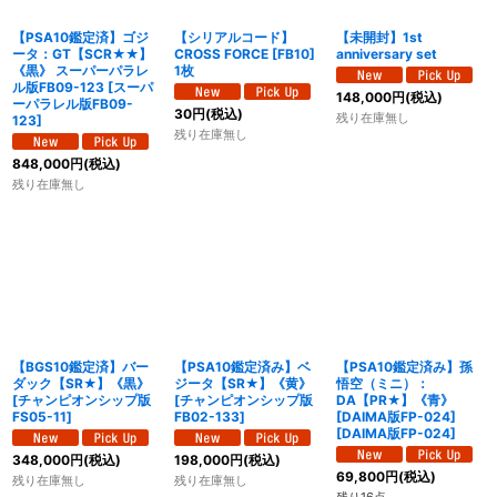
【PSA10鑑定済】ゴジ
【シリアルコード】
【未開封】1st
ータ：GT【SCR★★】
CROSS FORCE [FB10]
anniversary set
《黒》 スーパーパラレ
1枚
ル版FB09-123
[
スーパ
148,000
円
(税込)
ーパラレル版FB09-
30
円
(税込)
残り在庫無し
123
]
残り在庫無し
848,000
円
(税込)
残り在庫無し
【BGS10鑑定済】バー
【PSA10鑑定済み】ベ
【PSA10鑑定済み】孫
ダック【SR★】《黒》
ジータ【SR★】《黄》
悟空（ミニ）：
[
チャンピオンシップ版
[
チャンピオンシップ版
DA【PR★】《青》
FS05-11
]
FB02-133
]
[DAIMA版FP-024]
[
DAIMA版FP-024
]
348,000
円
(税込)
198,000
円
(税込)
69,800
円
(税込)
残り在庫無し
残り在庫無し