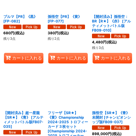
ブルマ【PR】《黒》
孫悟空【PR】《黄》
【開封済み】孫悟空：
[
FP-082
]
[
FP-077
]
BR【R★】《赤》
[
アル
ティメットバトル版
FB09-010
]
680
円
(税込)
380
円
(税込)
残り3点
残り2点
4,480
円
(税込)
残り3点
カートに入れる
カートに入れる
カートに入れる
【開封済み】超一星龍
フリーザ【SR★】
孫悟空【SR★】《青》
【SR★】《青》
[
アルテ
《黄》Championship
未開封
[
チャンピオンシ
ィメットバトル版FB07-
2024-2025 トロフィー
ップ版FB09-037
]
035
]
カード３枚セット
[
Championship 2024-
898,000
円
(税込)
2025 トロフィーカー