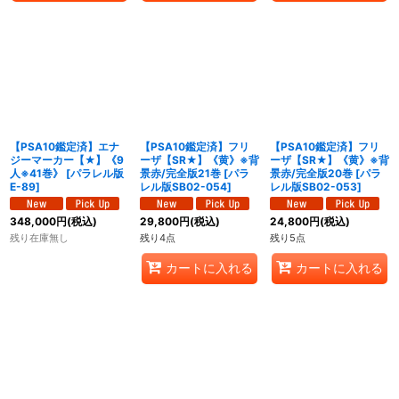
【PSA10鑑定済】エナ
【PSA10鑑定済】フリ
【PSA10鑑定済】フリ
ジーマーカー【★】《9
ーザ【SR★】《黄》※背
ーザ【SR★】《黄》※背
人※41巻》
[
パラレル版
景赤/完全版21巻
[
パラ
景赤/完全版20巻
[
パラ
E-89
]
レル版SB02-054
]
レル版SB02-053
]
348,000
円
(税込)
29,800
円
(税込)
24,800
円
(税込)
残り在庫無し
残り4点
残り5点
カートに入れる
カートに入れる