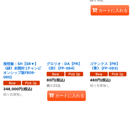
残り16点
カートに入れる
孫悟飯：SH【SR★】
グロリオ：DA【PR】
ゴテンクス【PR】
《緑》未開封
[
チャンピ
《赤》
[
FP-084
]
《青》
[
FP-083
]
オンシップ版FB09-
060
]
80
円
(税込)
480
円
(税込)
残り22点
残り在庫無し
348,000
円
(税込)
残り在庫無し
カートに入れる