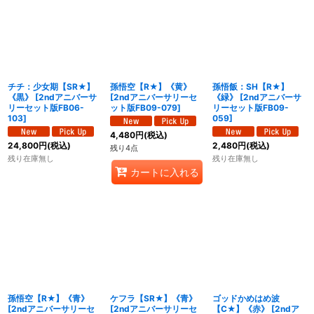
チチ：少女期【SR★】
孫悟空【R★】《黄》
孫悟飯：SH【R★】
《黒》
[
2ndアニバーサ
[
2ndアニバーサリーセ
《緑》
[
2ndアニバーサ
リーセット版FB06-
ット版FB09-079
]
リーセット版FB09-
103
]
059
]
4,480
円
(税込)
24,800
円
(税込)
2,480
円
(税込)
残り4点
残り在庫無し
残り在庫無し
カートに入れる
孫悟空【R★】《青》
ケフラ【SR★】《青》
ゴッドかめはめ波
[
2ndアニバーサリーセ
[
2ndアニバーサリーセ
【C★】《赤》
[
2ndア