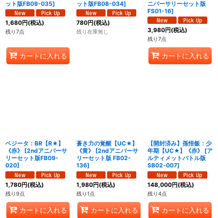
ット版FB09-035
]
ット版FB08-034
]
ニバーサリーセット版
FS01-16
]
1,680
円
(税込)
780
円
(税込)
3,980
円
(税込)
残り7点
残り在庫無し
残り7点
カートに入れる
カートに入れる
ベジータ：BR【R★】
蒼き力の覚醒【UC★】
【開封済み】孫悟飯：少
《赤》
[
2ndアニバーサ
《黄》
[
2ndアニバーサ
年期【UC★】《赤》
[
ア
リーセット版FB09-
リーセット版 FB02-
ルティメットバトル版
020
]
136
]
SB02-007
]
1,780
円
(税込)
1,980
円
(税込)
148,000
円
(税込)
残り9点
残り1点
残り4点
カートに入れる
カートに入れる
カートに入れる