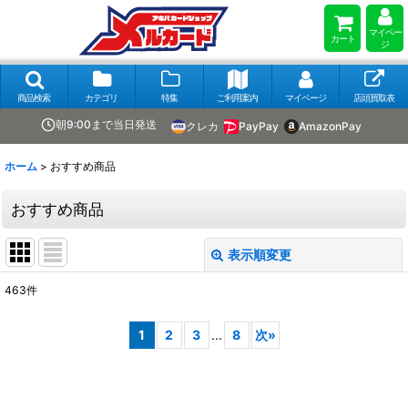
マイペー
カート
ジ
商品検索
カテゴリ
特集
ご利用案内
マイページ
店頭買取表
朝9:00まで当日発送
クレカ
PayPay
AmazonPay
ホーム
>
おすすめ商品
おすすめ商品
表示順変更
閉じる
463
件
表示数
:
1
2
3
...
8
次
»
在庫あり
並び順
: