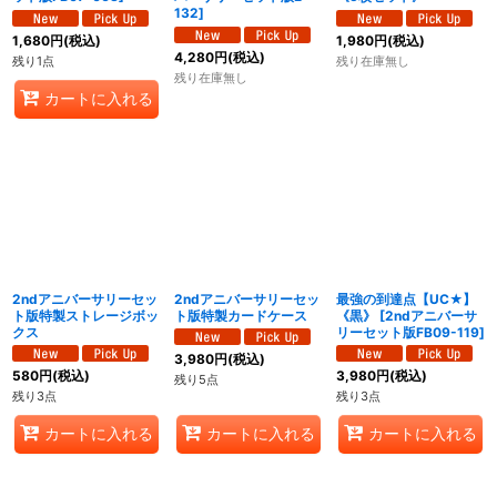
132
]
1,680
円
(税込)
1,980
円
(税込)
4,280
円
(税込)
残り1点
残り在庫無し
残り在庫無し
カートに入れる
2ndアニバーサリーセッ
2ndアニバーサリーセッ
最強の到達点【UC★】
ト版特製ストレージボッ
ト版特製カードケース
《黒》
[
2ndアニバーサ
クス
リーセット版FB09-119
]
3,980
円
(税込)
580
円
(税込)
3,980
円
(税込)
残り5点
残り3点
残り3点
カートに入れる
カートに入れる
カートに入れる