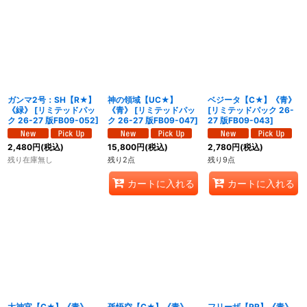
ガンマ2号：SH【R★】
神の領域【UC★】
ベジータ【C★】《青》
《緑》
[
リミテッドパッ
《青》
[
リミテッドパッ
[
リミテッドパック 26-
ク 26-27 版FB09-052
]
ク 26-27 版FB09-047
]
27 版FB09-043
]
2,480
円
(税込)
15,800
円
(税込)
2,780
円
(税込)
残り在庫無し
残り2点
残り9点
カートに入れる
カートに入れる
大神官【C★】《青》
孫悟空【C★】《青》
フリーザ【PR】《青》