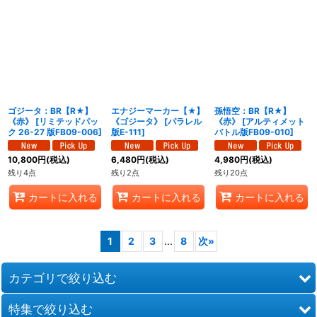
ゴジータ：BR【R★】
エナジーマーカー【★】
孫悟空：BR【R★】
《赤》
[
リミテッドパッ
《ゴジータ》
[
パラレル
《赤》
[
アルティメット
ク 26-27 版FB09-006
]
版E-111
]
バトル版FB09-010
]
10,800
円
(税込)
6,480
円
(税込)
4,980
円
(税込)
残り4点
残り2点
残り20点
カートに入れる
カートに入れる
カートに入れる
1
2
3
...
8
次
»
カテゴリで絞り込む
特集で絞り込む
BATTLE